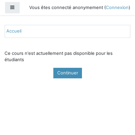
Passer au contenu principal
Panneau latéral
Vous êtes connecté anonymement (
Connexion
)
Accueil
Ce cours n'est actuellement pas disponible pour les
étudiants
Continuer