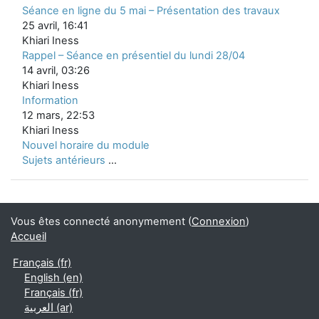
Séance en ligne du 5 mai – Présentation des travaux
25 avril, 16:41
Khiari Iness
Rappel – Séance en présentiel du lundi 28/04
14 avril, 03:26
Khiari Iness
Information
12 mars, 22:53
Khiari Iness
Nouvel horaire du module
Sujets antérieurs
...
Vous êtes connecté anonymement (
Connexion
)
Accueil
Français ‎(fr)‎
English ‎(en)‎
Français ‎(fr)‎
العربية ‎(ar)‎