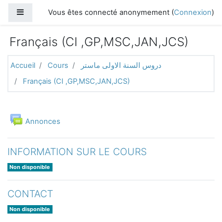
Passer au contenu principal
Panneau latéral
Vous êtes connecté anonymement (
Connexion
)
Français (CI ,GP,MSC,JAN,JCS)
Accueil
Cours
دروس السنة الاولى ماستر
Français (CI ,GP,MSC,JAN,JCS)
Aperçu des sections
Généralités
Forum
Annonces
INFORMATION SUR LE COURS
Non disponible
CONTACT
Non disponible